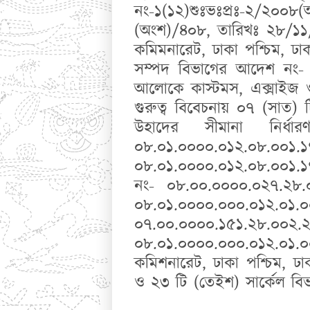
নং-১(১২)শুঃভঃপ্রঃ-২/২০০
(অংশ)/৪০৮, তারিখঃ ২৮/১১
কমিমনারেট, ঢাকা পশ্চিম, ঢাকার
সম্পদ বিভাগের আদেশ নং-
আলোকে কাস্টমস, এক্সাইজ ও 
গুরুত্ব বিবেচনায় ০৭ (সাত
উহাদের সীমানা নির্ধ
০৮.০১.০০০০.০১২.০৮
০৮.০১.০০০০.০১২.০৮.০০১.১৭.১০
নং- ০৮.০০.০০০০.০২৭.২৮.০৪
০৮.০১.০০০০.০০০.০১২.০১.০০০
০৭.০০.০০০০.১৫১.২৮.০০২.২৩(
০৮.০১.০০০০.০০০.০১২.০১.০০
কমিশনারেট, ঢাকা পশ্চিম, ঢা
ও ২৩ টি (তেইশ) সার্কেল বিভা