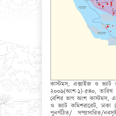
কাস্টমস, এক্সাইজ ও ভ্যাট
২০০৯(অংশ-১)-৫৪০, তারিখ ২৫
বেশির ভাগ অংশ কাস্টমস, এক
ও ভ্যাট কমিশরারেট, ঢাকা 
পুনর্গঠিত/ সম্প্রসারিত/ন