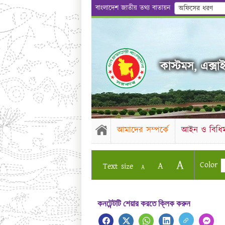
বাংলাদেশ জাতীয় তথ্য বাতায়ন
অফিসের ধরণ
কাস্টমস, এক্সাই
আমাদের সম্পর্কে
আইন ও বিধিম
A
Color
A
Text size
A
কনটেন্টটি শেয়ার করতে ক্লিক করুন