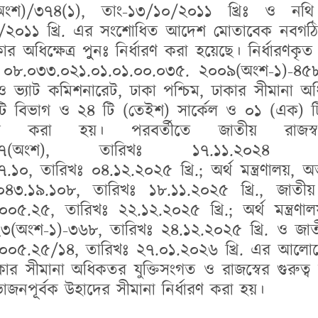
৮(অংশ)/৩৭৪(১), তাং-১৩/১০/২০১১ খ্রিঃ ও নথি 
/২০১১ খ্রি. এর সংশোধিত আদেশ মোতাবেক নবগঠিত 
 অধিক্ষেত্র পুুুনঃ নির্ধারণ করা হয়েছে। নির্ধারণকৃত অ
 ০৮.০৩৩.০২১.০১.০১.০০.০৩৫. ২০০৯(অংশ-১)-৪
ভ্যাট কমিশনারেট, ঢাকা পশ্চিম, ঢাকার সীমানা অধ
) টি বিভাগ ও ২৪ টি (তেইশ) সার্কেল ও ০১ (এক) ট
ারণ করা হয়। পরবর্তীতে জাতীয় রাজস্
.০০১.১৭(অংশ), তারিখঃ ১৭.১১.২০২৪
, তারিখঃ ০৪.১২.২০২৫ খ্রি.; অর্থ মন্ত্রণালয়, অভ
৩.১৯.১০৮, তারিখঃ ১৮.১১.২০২৫ খ্রি., জাতীয় 
৫.২৫, তারিখঃ ২২.১২.২০২৫ খ্রি.; অর্থ মন্ত্রণালয
অংশ-১)-৩৬৮, তারিখঃ ২৪.১২.২০২৫ খ্রি. ও জাতীয়
০৫.২৫/১৪, তারিখঃ ২৭.০১.২০২৬ খ্রি. এর আলোকে
কার সীমানা অধিকতর যুক্তিসংগত ও রাজস্বের গুরুত্
জনপূর্বক উহাদের সীমানা নির্ধারণ করা হয়।