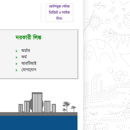
দরকারী লিঙ্ক
অর্ডার
ফর্ম
আরটিআই
যোগাযোগ