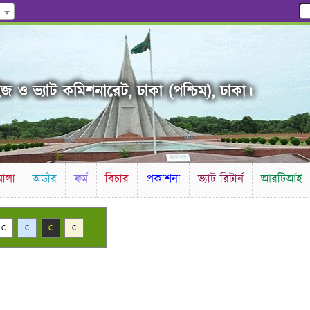
জ ও ভ্যাট কমিশনারেট, ঢাকা (পশ্চিম), ঢাকা।
ালা
অর্ডার
ফর্ম
বিচার
প্রকাশনা
ভ্যাট রিটার্ন
আরটিআই
C
C
C
C