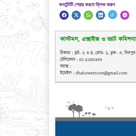
কনটেন্টটি শেয়ার করতে ক্লিক করুন
কাস্টমস, এক্সাইজ ও ভ্যাট কমিশনার
ঠিকানা : প্লট- ২ ও ৪, রোড- ১, ব্লক- এ, মিরপু
টেলিফোন : 02-41002659
ফ্যাক্স :
ইমেইল : dhakawestcom@gmail.com