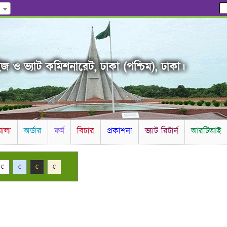
জ ও ভ্যাট কমিশনারেট, ঢাকা (পশ্চিম), ঢাকা।
ালা
অর্ডার
ফর্ম
বিচার
প্রকাশনা
ভ্যাট রিটার্ন
আরটিআই
C
C
C
C