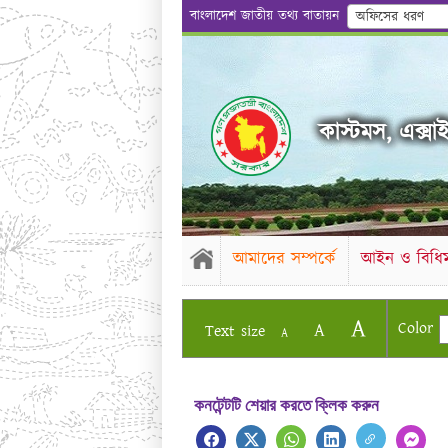
বাংলাদেশ জাতীয় তথ্য বাতায়ন
অফিসের ধরণ
কাস্টমস, এক্সাই
আমাদের সম্পর্কে
আইন ও বিধিম
A
Color
A
Text size
A
কনটেন্টটি শেয়ার করতে ক্লিক করুন