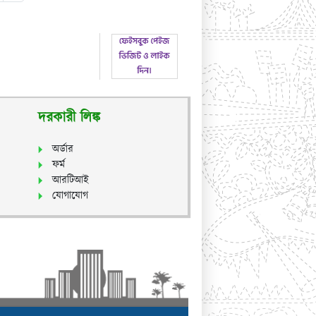
দরকারী লিঙ্ক
অর্ডার
ফর্ম
আরটিআই
যোগাযোগ