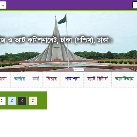
জ ও ভ্যাট কমিশনারেট, ঢাকা (পশ্চিম), ঢাকা।
ালা
অর্ডার
ফর্ম
বিচার
প্রকাশনা
ভ্যাট রিটার্ন
আরটিআই
C
C
C
C