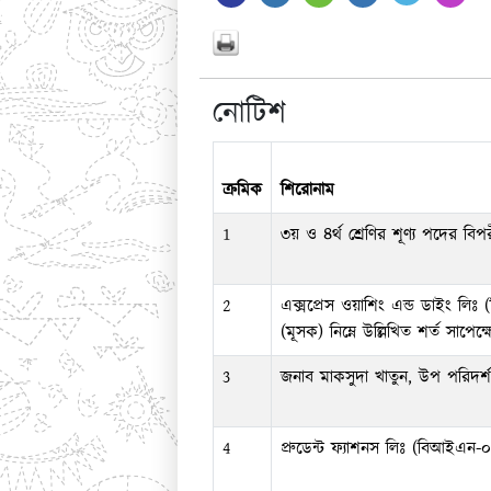
নোটিশ
ক্রমিক
শিরোনাম
1
৩য় ও ৪র্থ শ্রেণির শূণ্য পদের বিপরী
2
এক্সপ্রেস ওয়াশিং এন্ড ডাইং লি
(মূসক) নিম্নে উল্লিখিত শর্ত সাপেক
3
জনাব মাকসুদা খাতুন, উপ পরিদর্শক
4
প্রুডেন্ট ফ্যাশনস লিঃ (বিআইএন