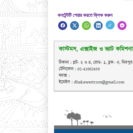
কনটেন্টটি শেয়ার করতে ক্লিক করুন
কাস্টমস, এক্সাইজ ও ভ্যাট কমিশনার
ঠিকানা : প্লট- ২ ও ৪, রোড- ১, ব্লক- এ, মিরপু
টেলিফোন : 02-41002659
ফ্যাক্স :
ইমেইল : dhakawestcom@gmail.com