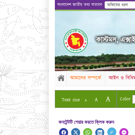
বাংলাদেশ জাতীয় তথ্য বাতায়ন
অফিসের ধরণ
কাস্টমস, এক্সাই
আমাদের সম্পর্কে
আইন ও বিধিম
A
Color
A
Text size
A
কনটেন্টটি শেয়ার করতে ক্লিক করুন