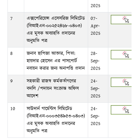
2025
7
এক্সপেরিয়েন্স এসেসরিজ লিমিটেড
07-
(বিআইএন-০০২৫২৪৬৮-০৪০৩)
Apr-
এর মূসক অব্যাহতি প্রদানের
2025
অনুমতি পত্র
8
জনাব হাপিজা আক্তার, পিতা:
28-
হায়দার হোসেন এর পাসপোর্ট
Sep-
নবায়ন করার জন্য অনাপত্তি প্রদান
2025
9
সহকারী রাজস্ব কর্মকর্তাগণের
24-
বদলি /পদায়ন সংক্রান্ত অফিস
Sep-
আদেশ
2025
10
সাউদার্ন গার্মেন্টস লিমিটেড
24-
(বিআইএন-০০০৩৫৪৯৫৩-০৪০৩)
Sep-
এর মূসক অব্যাহতি প্রদানের
2025
অনুমতি পত্র