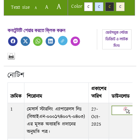
A
Color
A
Text size
C
C
C
C
A
কনটেন্টটি শেয়ার করতে ক্লিক করুন
নোটিশ
প্রকাশের
ক্রমিক
শিরোনাম
তারিখ
ডাউনলোড
1
মেসার্স স্টারলিং এ্যাপারেলস লিঃ
27-
(বিআইএন-০০০১৭৪০০৭-০৪০৩)
Oct-
এর মূসক অব্যাহতি প্রদানের
2025
অনুমতি পত্র।